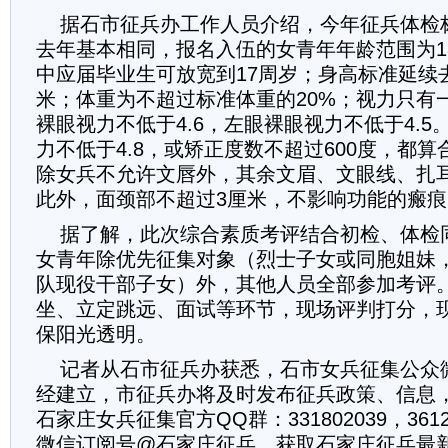
据石市征兵办工作人员介绍，今年征兵体检
去年基本相同，报名入伍的女青年年龄范围为1
中应届毕业生可放宽到17周岁；身高标准延续去
米；体重为不超过标准体重的20%；视力只有
裸眼视力不低于4.6，左眼裸眼视力不低于4.
力不低于4.8，或矫正度数不超过600度，都
除女兵不允许文唇外，其余文眉、文眼线、扎
此外，面颈部不超过3厘米，不影响功能的瘢
据了解，此次综合素质考评结合初检、体检
女青年除优先征集对象（烈士子女或同胞姐妹
队现役干部子女）外，其他人员全部参加考评
坐、立定跳远、面试等环节，现场评判打分，
保阳光透明。
记者从石市征兵办获悉，石市女兵征集公众微
经建立，市征兵办将及时发布征兵政策、信息
石家庄女兵征集官方QQ群：331802039，361
微信订阅号@石家庄征兵，获取石家庄征兵最