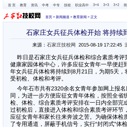
3+4
3+3
3+2
首 页
教育
资讯
中考
中专
技校
职业高中
简
首页
>
新闻频道
>
教育新闻
> 正文
石家庄女兵征兵体检开始 将持续到
来源：
石家庄技校网
2015-08-19 17:22:4
昨日是石家庄女兵征兵体检和综合素质考评
健康家园体检中心，许多应征女青年一早便赶
年女兵征兵体检将持续到8月21日，为期5天，将
受初检、体检和考评。
今年石市共有2320余名女青年参加网上报名
同，为进一步方便应征女青年体检，按照全省
检、体检、综合素质考评安排在一日内全部完
过初检后，直接进入体检和综合素质考评环节
应征女青年和家长往来奔波之苦。为确保体检
了专用通道，屏蔽手机信号，实行“封闭式”体