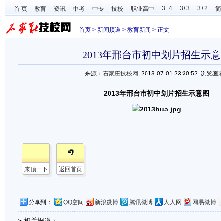
3+4
3+3
3+2
首 页
教育
资讯
中考
中专
技校
职业高中
简
首页
>
新闻频道
>
教育新闻
> 正文
2013年邢台市初中划片招生示
来源：
石家庄技校网
2013-07-01 23:30:52 浏览查
2013年邢台市初中划片招生示意图
来顶一下
返回首页
分享到：
QQ空间
新浪微博
腾讯微博
人人网
网易微博
> 相关报道：