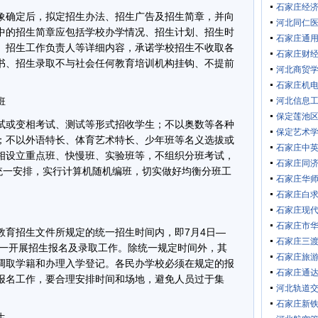
石家庄经
确定后，拟定招生办法、招生广告及招生简章，并向
河北同仁
中的招生简章应包括学校办学情况、招生计划、招生时
石家庄通
、招生工作负责人等详细内容，承诺学校招生不收取各
石家庄财
书、招生录取不与社会任何教育培训机构挂钩、不提前
河北商贸
石家庄机
班
河北信息
保定莲池
或变相考试、测试等形式招收学生；不以奥数等各种
保定艺术
；不以外语特长、体育艺术特长、少年班等名义选拔或
石家庄中
相设立重点班、快慢班、实验班等，不组织分班考试，
石家庄同
局统一安排，实行计算机随机编班，切实做好均衡分班工
石家庄华
石家庄白
石家庄现
石家庄市
育招生文件所规定的统一招生时间内，即7月4日—
石家庄三
统一开展招生报名及录取工作。除统一规定时间外，其
石家庄旅
调取学籍和办理入学登记。各民办学校必须在规定的报
石家庄通
报名工作，要合理安排时间和场地，避免人员过于集
河北轨道
石家庄新
生