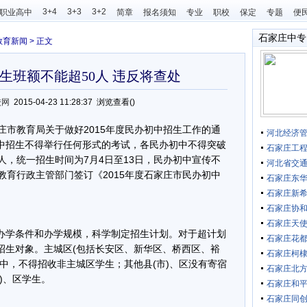
3+4
3+3
3+2
职业高中
简章
报名须知
专业
职校
保定
专题
便
石家庄中专
教育新闻
> 正文
生班额不能超50人 违反将查处
校网
2015-04-23 11:28:37 浏览查看(
)
市教育局关于做好2015年度民办初中招生工作的通
河北经济
中招生不得举行任何形式的考试，各民办初中不得突破
石家庄工
人，统一招生时间为7月4日至13日，民办初中宣传不
河北省交
教育行政主管部门签订《2015年度石家庄市民办初中
石家庄东
石家庄新
石家庄协
石家庄天
学条件和办学规模，科学制定招生计划。对于超计划
石家庄花
招生对象。主城区(包括长安区、新华区、桥西区、裕
石家庄柯
中，不得招收非主城区学生；其他县(市)、区没有寄宿
石家庄北
)、区学生。
石家庄和
石家庄同