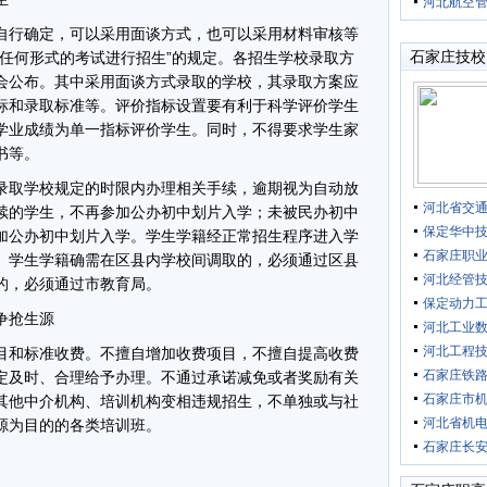
河北航空
行确定，可以采用面谈方式，也可以采用材料审核等
石家庄技校
行任何形式的考试进行招生”的规定。各招生学校录取方
会公布。其中采用面谈方式录取的学校，其录取方案应
标和录取标准等。评价指标设置要有利于科学评价学生
学业成绩为单一指标评价学生。同时，不得要求学生家
书等。
取学校规定的时限内办理相关手续，逾期视为自动放
河北省交
续的学生，不再参加公办初中划片入学；未被民办初中
保定华中
加公办初中划片入学。学生学籍经正常招生程序进入学
石家庄职
。学生学籍确需在区县内学校间调取的，必须通过区县
河北经管
的，必须通过市教育局。
保定动力
争抢生源
河北工业
河北工程
和标准收费。不擅自增加收费项目，不擅自提高收费
石家庄铁
定及时、合理给予办理。不通过承诺减免或者奖励有关
石家庄市
其他中介机构、培训机构变相违规招生，不单独或与社
河北省机
源为目的的各类培训班。
石家庄长