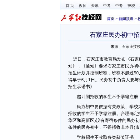
首 页
教育
资讯
中考
中专
技校
首页
>
新闻频道
>
石家庄民办初中招
来源：
石家庄技
近日，石家庄市教育局发布《石家庄
知》，《通知》要求石家庄市民办初
招生计划并控制班额，班额不超过50
得早于6月1日。民办初中负责人要与
招生承诺书》
超计划招收的学生不予学籍注册
民办初中要依据有关政策、学校办
招收的学生不予学籍注册。合理确定
华区和高新区)没有寄宿条件的民办初
条件的民办初中，不得招收非本县(市
学校招生不收取各类获奖证书