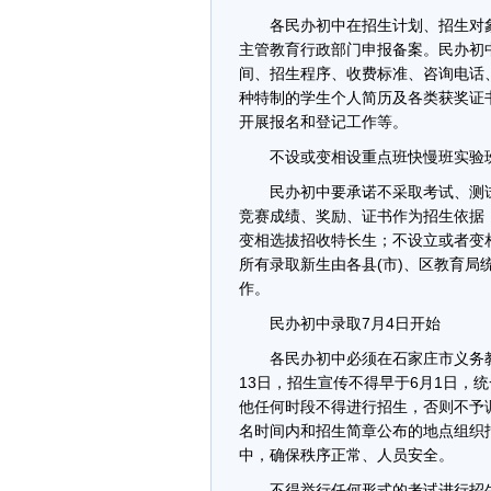
各民办初中在招生计划、招生对象
主管教育行政部门申报备案。民办初
间、招生程序、收费标准、咨询电话
种特制的学生个人简历及各类获奖证
开展报名和登记工作等。
不设或变相设重点班快慢班实验
民办初中要承诺不采取考试、测试
竞赛成绩、奖励、证书作为招生依据
变相选拔招收特长生；不设立或者变
所有录取新生由各县(市)、区教育
作。
民办初中录取7月4日开始
各民办初中必须在石家庄市义务教
13日，招生宣传不得早于6月1日，
他任何时段不得进行招生，否则不予
名时间内和招生简章公布的地点组织
中，确保秩序正常、人员安全。
不得举行任何形式的考试进行招