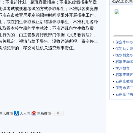
石家庄职高
：不准超计划、超班容量招生；不准以虚假招生简章
化课考试或变相考试的方式录取学生；不准以各类竞赛
不准在市教育局规定的招生时间期限外开展招生工作，
生，或在招生录取截止后继续录取学生；不准利用各种
未取得本校学籍的学生就读；不准违规向学生收取费
生行为的，由主管教育行政部门依据《义务教育法》、
有关规定，视情节给予警告、没收违法所得、责令停止
保定华中
构成犯罪的，移交司法机关追究刑事责任。
保定动力
衡水博文
石家庄华
学岸教育
石家庄新
石家庄教
保定市第
石家庄华
0
腾讯微博
人人网
网易微博