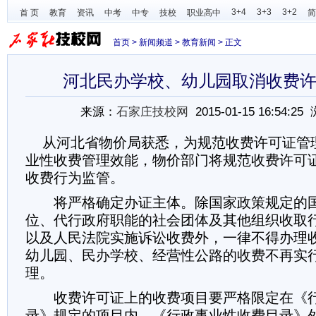
3+4
3+3
3+2
首 页
教育
资讯
中考
中专
技校
职业高中
简
首页
>
新闻频道
>
教育新闻
> 正文
河北民办学校、幼儿园取消收费
来源：
石家庄技校网
2015-01-15 16:54:2
从河北省物价局获悉，为规范收费许可证管
业性收费管理效能，物价部门将规范收费许可
收费行为监管。
将严格确定办证主体。除国家政策规定的国
位、代行政府职能的社会团体及其他组织收取
以及人民法院实施诉讼收费外，一律不得办理
幼儿园、民办学校、经营性公路的收费不再实
理。
收费许可证上的收费项目要严格限定在《行
录》规定的项目内，《行政事业性收费目录》