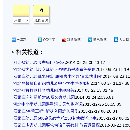
来顶一下
返回首页
分享到：
QQ空间
新浪微博
腾讯微博
人人网
> 相关报道：
河北省幼儿园收费项目须公示
2014-08-25 08:43:17
河北省为幼儿园立规矩 不得收取书本费等费用
2014-08-23 11:19
石家庄幼儿园乱象频出 廉租房小区办“贵族幼儿园”
2014-08-23 11
河北严禁擅自组织幼儿及中小学生群体服药
2014-03-24 11:27:35
河北省将拉网排查幼儿园违规服药
2014-03-22 18:32:45
石家庄今年新扩建50所公办幼儿园
2014-02-24 20:36:51
河北中小学幼儿园遇重污染天气将停课
2013-12-25 18:59:35
石家庄“春蕾工程” 解决入园难入园贵
2013-12-17 00:26:34
石家庄幼儿园600余岗位争抢230名幼教毕业生
2013-12-17 00:02
石家庄多家幼儿园要求为孩子买教材 教育局回应
2013-09-22 18: