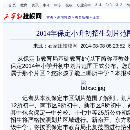
3+4
3+3
3+2
首 页
教育
资讯
中考
中专
技校
职业高中
简
首页
>
新闻频道
>
教育新闻
> 正文
2014年保定小升初招生划片范
来源：
石家庄技校网
2014-08-08 08:23:5
从保定市教育局基础教育处(以下简称基教处
保定2014年小学升初中划片范围正式公布。
属于那个片区？您家孩子能上哪所中学？本报
记者从本次保定市区划片范围了解到，划片
12所初中、南市区9所初中、新市区8所初中、
其中包含保定一中分校、十七中等25所公办初
招生将严格按照划片区域进行。新南开、东方
级中学，将按照保定市教育局批复范围进行招