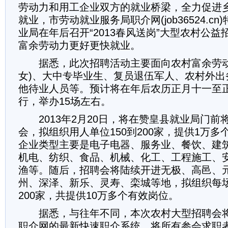
劳动力和用工企业双方的就业桥梁，全力促进
就业，市劳动就业服务局职介网(job36524.c
业局在年后召开“2013春风送岗”大型农村公
富余劳动力更好更快就业。
据悉，此次招聘活动主要面向农村富余劳动
女)、大中专毕业生、复员退伍军人、农村外出
他待业人员等。预计将在年后农历正月十一至
行，举办15场左右。
2013年2月20日，将在赞皇县就业局门前
会，拟组织用人单位150到200家，提供1万
企业类型主要是电子电器、服务业、餐饮、建
机电、纺织、食品、机械、化工、工程施工、
渔等。随后，招聘会将陆续开进无极、高邑、
州、深泽、新乐、灵寿、栾城等地，拟组织每场
200家，共提供10万多个有效岗位。
据悉，与往年不同，本次农村大型招聘会将
职介网的最新快速职介系统，将所有参会求职