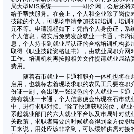
局大型MIS系统——— ——职介网，会后还
给予帮扶服务。在会上，个人和企业除了岗位
技能的个人，可现场申请参加技能培训，培训补贴
元不等。申请流程如下：凭借个人身份证，系统
个人信息，核实后免费发放就业一卡通，卡内
息，个人持卡到就业局认证的合格培训机构参
取得《职业技能资格证书》，由就业局职介网
工作。培训机构再按照相关文件提请就业局结
费用。
随着石市就业一卡通和职介一体机也将在此
启用，也就标志着现场求职的农民工只要在职
份证一刷，会出现一张绿色的个人就业一卡通
持有就业一卡通，个人信息便会出现在石市就
中，进行求职对接。“除了快速获取岗位，就业
系起就业部门的六大就业平台以及市局针对就
关政策，求职者需要的时候就会得到全方位职
工来说，用处应该非常到，可以缓解供需对接的