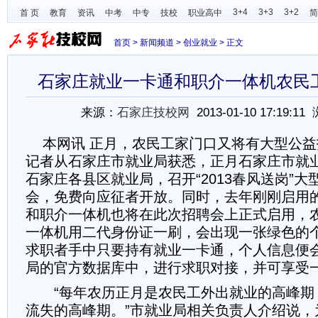
3+4
3+3
3+2
首 页
教育
资讯
中考
中专
技校
职业高中
简
首页
>
新闻频道
>
创业就业
> 正文
石家庄就业一卡通和职介一体机农民
来源：
石家庄技校网
2013-01-10 17:19:1
本网讯 正月，农民工家门口又将有大型公益
记者从石家庄市就业局获悉，正月石家庄市就
石家庄各县区就业局，召开“2013春风送岗”
会，免费向应征者开放。同时，去年刚刚启用
和职介一体机也将在此次招聘会上正式启用，
一体机用二代身份证一刷，会出现一张绿色的
求职者手中只要持有就业一卡通，个人信息便
局的官方数据库中，进行求职对接，并可享受
“每年农历正月是农民工外出就业的高峰期
流失的高峰期。”市就业局相关负责人介绍说，