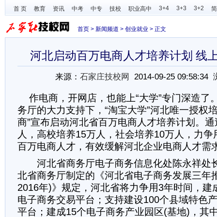
3+4
3+3
3+2
首 页
教育
资讯
中考
中专
技校
职业高中
简
首页
>
新闻频道
>
创业就业
> 正文
河北启动百万电商人才培养计划 线上
来源：
石家庄技校网
2014-09-25 09:58:3
作电商，开网店，也能上“大学”专门深造了
务厅的大力支持下，“淘宝大学”河北唯一授权培
商”宣布启动河北省百万电商人才培养计划。通
人，高校培养15万人，社会培养10万人，力
百万电商人才，有效缓解河北企业电商人才需
河北省商务厅电子商务信息化处陈永祥处长
北省商务厅制定的《河北省电子商务发展三年推进
2016年)》规定，河北省将力争用3年时间，建
电子商务交易平台；支持建设100个县域特色
平台；建成15个电子商务产业园区(基地)，其