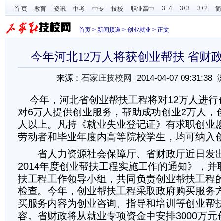
3+4
3+3
3+2
首 页
教育
资讯
中考
中专
技校
职业高中
简
首页
>
新闻频道
>
创业就业
> 正文
今年河北12万人将获创业帮扶 省财政
来源：
石家庄技校网
2014-04-07 09:31:3
今年，河北省创业帮扶工程将对12万人进行
对6万人提供创业服务，帮助成功创业2万人，
人以上。凡持《就业失业登记证》有求职创业
劳动者和毕业年度内高等院校学生，均可纳入
省人力资源社会保障厅、省财政厅近日发出
2014年度创业帮扶工程实施工作的通知》，
扶工程工作领导小组，共同负责创业帮扶工程
检查。今年，创业帮扶工程采取政府购买服务
买服务内容为创业咨询、指导和培训等创业帮
容。省财政将从就业专项资金中安排3000万