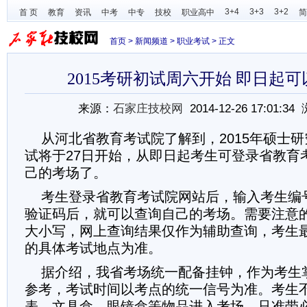
3+4
3+3
3+2
首 页
教育
资讯
中考
中专
技校
职业高中
简
首页
>
新闻频道
>
职业考试
> 正文
2015考研初试周六开始 即日起
来源：
石家庄技校网
2014-12-26 17:01:3
从河北省教育考试院了解到，2015年硕士研
试将于27日开始，从即日起考生可登录省教育
己的考场了。
考生登录省教育考试院网站后，输入考生编
验证码后，就可以查询自己的考场。需要注意
大小写，网上查询结果仅作为辅助查询，考生
的具体考试地点为准。
据介绍，我省考场统一配备挂钟，作为考生
参考，考试时间以考点的统一信号为准。考生
表、文具盒、眼镜盒等物品进入考场，只准带