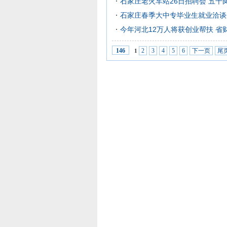
石家庄老火车站26日招聘会 五千
石家庄春季大中专毕业生就业洽谈
今年河北12万人将获创业帮扶 省财
2
3
4
5
6
下一页
尾
146
1